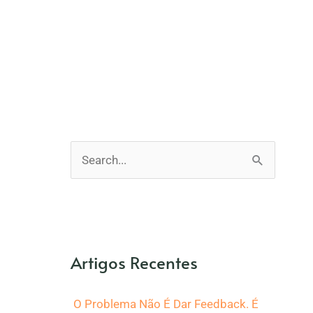
P
e
s
q
Artigos Recentes
u
i
O Problema Não É Dar Feedback. É
s