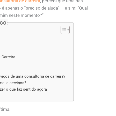
onsultoria de carreira
, percebi que uma das
é apenas o “preciso de ajuda” — e sim: “Qual
ra mim neste momento?”
GO:
e Carreira
rviços de uma consultoria de carreira?
meus serviços?
zer o que faz sentido agora
ítima.