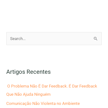
P
e
s
q
Artigos Recentes
u
i
O Problema Não É Dar Feedback. É Dar Feedback
s
Que Não Ajuda Ninguém
a
Comunicação Não Violenta no Ambiente
r