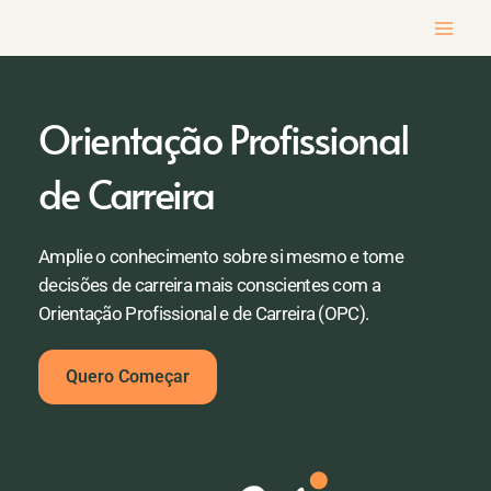
Ir
para
o
conteúdo
Orientação Profissional
de Carreira
Amplie o conhecimento sobre si mesmo e tome
decisões de carreira mais conscientes com a
Orientação Profissional e de Carreira (OPC).
Quero Começar